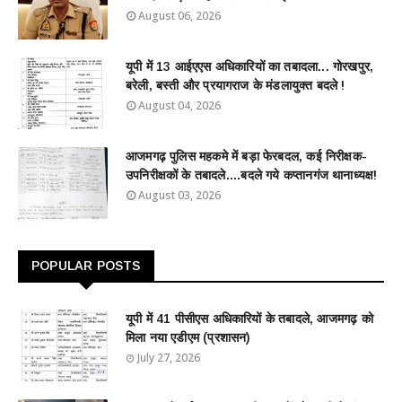
August 06, 2026
यूपी में 13 आईएएस अधिकारियों का तबादला... गोरखपुर,
बरेली, बस्ती और प्रयागराज के मंडलायुक्त बदले !
August 04, 2026
आजमगढ़ पुलिस महकमे में बड़ा फेरबदल, कई निरीक्षक-
उपनिरीक्षकों के तबादले....बदले गये कप्तानगंज थानाध्यक्ष!
August 03, 2026
POPULAR POSTS
यूपी में 41 पीसीएस अधिकारियों के तबादले, आजमगढ़ को
मिला नया एडीएम (प्रशासन)
July 27, 2026