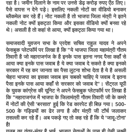
रहा है। जमीन दिलाने के नाम पर उनसे डेढ़ करोड़ रुपए ऐंठ लिए।
पैसे वापस न देने पड़े। इसलिए नकली नोटों का वीडियो बनाकर
ब्लैकमेल कर रहे हैं। नोट नकली है तो भाजपा जिला मंत्री ने इतने
नकली नोट क्यों इकट्ठा किया और इसका वीडियो क्यों बनवा रहे
थे। असली है तो कहां से आया, क्यों इकट्ठा किया गया था।
समाजवादी युवजन सभा के प्रदेश सचिव राहुल यादव ने अपने
फेसबुक प्लेटफॉर्म पर लिखा है कि "ये भाजपा जिला महामंत्री गौतम
तिवारी है जो महाराजगंज के है इनके पास इतना नगद पैसा कहाँ से
आया क्या इनके पास जवाब है ये क्या जवाब दे सकते है क्या इनको
सरकार में रह कर जानता का पैसा लुटना शोभा देता है ये है असली
चेहरा भाजपा का इसका जवाब हम सबको चाहिए ये जवाब दे इतना
पैसा इनके पास आया कहाँ से सरकार को जवाब दे"। सेंट्रल यूपी
के युवक कांग्रेस की यूनिट ने अपने फेसबुक प्लेटफॉर्म पर लिखा है
कि "महाराजगंज में भाजपा के जिलामंत्री गौतम तिवारी जी के कमरे
में नोटों की ऐसी 'बरसात' हुई कि रेड कारपेट ही बिछ गया। 500-
500 के गड्डियों का ढेर लगा है और मंत्री जी टॉर्च जलाकर
तसल्ली कर रहे हैं। अब पकड़े गए तो कह रहे हैं कि ये 'जादू-टोना'
है!
गजब का तंत्र-मंत्र है भाई, भाजपा नेताओं के पास ही ऐसी लक्ष्मी