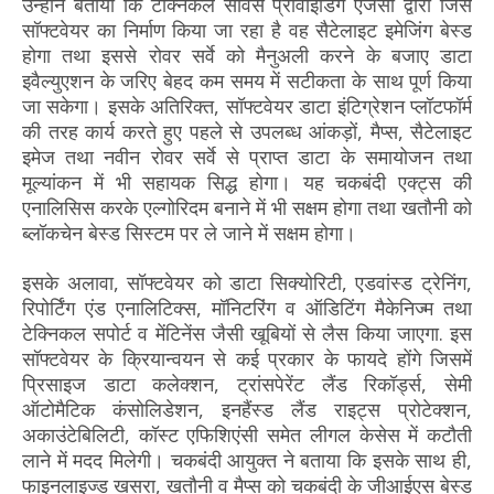
उन्होंने बताया कि टेक्निकल सर्विस प्रोवाइडिंग एजेंसी द्वारा जिस
सॉफ्टवेयर का निर्माण किया जा रहा है वह सैटेलाइट इमेजिंग बेस्ड
होगा तथा इससे रोवर सर्वे को मैनुअली करने के बजाए डाटा
इवैल्युएशन के जरिए बेहद कम समय में सटीकता के साथ पूर्ण किया
जा सकेगा। इसके अतिरिक्त, सॉफ्टवेयर डाटा इंटिग्रेशन प्लॉटफॉर्म
की तरह कार्य करते हुए पहले से उपलब्ध आंकड़ों, मैप्स, सैटेलाइट
इमेज तथा नवीन रोवर सर्वे से प्राप्त डाटा के समायोजन तथा
मूल्यांकन में भी सहायक सिद्ध होगा। यह चकबंदी एक्ट्स की
एनालिसिस करके एल्गोरिदम बनाने में भी सक्षम होगा तथा खतौनी को
ब्लॉकचेन बेस्ड सिस्टम पर ले जाने में सक्षम होगा।
इसके अलावा, सॉफ्टवेयर को डाटा सिक्योरिटी, एडवांस्ड ट्रेनिंग,
रिपोर्टिंग एंड एनालिटिक्स, मॉनिटरिंग व ऑडिटिंग मैकेनिज्म तथा
टेक्निकल सपोर्ट व मेंटिनेंस जैसी खूबियों से लैस किया जाएगा. इस
सॉफ्टवेयर के क्रियान्वयन से कई प्रकार के फायदे होंगे जिसमें
प्रिसाइज डाटा कलेक्शन, ट्रांसपेरेंट लैंड रिकॉर्ड्स, सेमी
ऑटोमैटिक कंसोलिडेशन, इनहैंस्ड लैंड राइट्स प्रोटेक्शन,
अकाउंटेबिलिटी, कॉस्ट एफिशिएंसी समेत लीगल केसेस में कटौती
लाने में मदद मिलेगी। चकबंदी आयुक्त ने बताया कि इसके साथ ही,
फाइनलाइज्ड खसरा, खतौनी व मैप्स को चकबंदी के जीआईएस बेस्ड