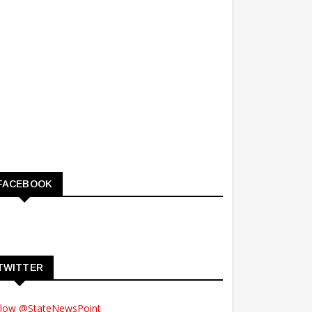
FACEBOOK
TWITTER
llow @StateNewsPoint