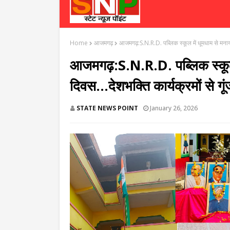
Home
आजमगढ़
आजमगढ़:S.N.R.D. पब्लिक स्कूल में धूमधाम से मनाया ग
आजमगढ़:S.N.R.D. पब्लिक स्कूल म
दिवस...देशभक्ति कार्यक्रमों से गूं
STATE NEWS POINT
January 26, 2026