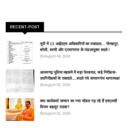
RECENT-POST
यूपी में 13 आईएएस अधिकारियों का तबादला... गोरखपुर,
बरेली, बस्ती और प्रयागराज के मंडलायुक्त बदले !
August 04, 2026
आजमगढ़ पुलिस महकमे में बड़ा फेरबदल, कई निरीक्षक-
उपनिरीक्षकों के तबादले....बदले गये कप्तानगंज थानाध्यक्ष!
August 03, 2026
क्या कार्यकर्ता सम्मान का नया मॉडल गढ़ रहे हैं एमएलसी
विजय बहादुर पाठक?
August 02, 2026