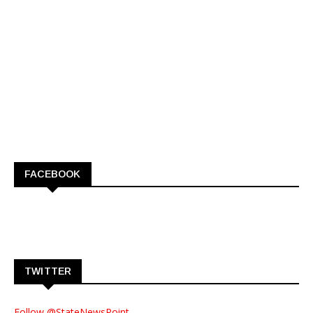
FACEBOOK
TWITTER
Follow @StateNewsPoint