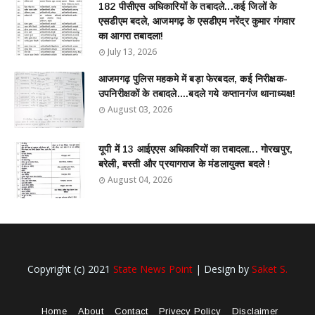
182 पीसीएस अधिकारियों के तबादले...कई जिलों के
एसडीएम बदले, आजमगढ़ के एसडीएम नरेंद्र कुमार गंगवार
का आगरा तबादला!
July 13, 2026
आजमगढ़ पुलिस महकमे में बड़ा फेरबदल, कई निरीक्षक-
उपनिरीक्षकों के तबादले....बदले गये कप्तानगंज थानाध्यक्ष!
August 03, 2026
यूपी में 13 आईएएस अधिकारियों का तबादला... गोरखपुर,
बरेली, बस्ती और प्रयागराज के मंडलायुक्त बदले !
August 04, 2026
Copyright (c) 2021
State News Point
| Design by
Saket S.
Home
About
Contact
Privecy Policy
Disclaimer