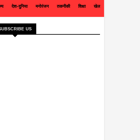
ज्य
देश-दुनिया
मनोरंजन
तकनीकी
शिक्षा
खेल
SUBSCRIBE US