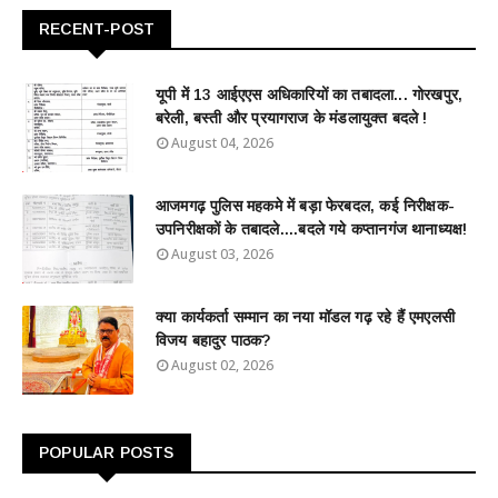
RECENT-POST
यूपी में 13 आईएएस अधिकारियों का तबादला... गोरखपुर,
बरेली, बस्ती और प्रयागराज के मंडलायुक्त बदले !
August 04, 2026
आजमगढ़ पुलिस महकमे में बड़ा फेरबदल, कई निरीक्षक-
उपनिरीक्षकों के तबादले....बदले गये कप्तानगंज थानाध्यक्ष!
August 03, 2026
क्या कार्यकर्ता सम्मान का नया मॉडल गढ़ रहे हैं एमएलसी
विजय बहादुर पाठक?
August 02, 2026
POPULAR POSTS