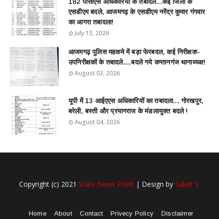
182 पीसीएस अधिकारियों के तबादले...कई जिलों के
एसडीएम बदले, आजमगढ़ के एसडीएम नरेंद्र कुमार गंगवार
का आगरा तबादला!
July 13, 2026
आजमगढ़ पुलिस महकमे में बड़ा फेरबदल, कई निरीक्षक-
उपनिरीक्षकों के तबादले....बदले गये कप्तानगंज थानाध्यक्ष!
August 03, 2026
यूपी में 13 आईएएस अधिकारियों का तबादला... गोरखपुर,
बरेली, बस्ती और प्रयागराज के मंडलायुक्त बदले !
August 04, 2026
Copyright (c) 2021
State News Point
| Design by
Saket S.
Home
About
Contact
Privecy Policy
Disclaimer