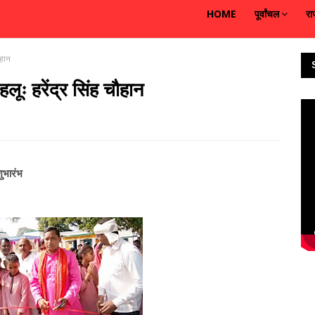
HOME
पूर्वांचल
रा
ौहान
लूः हरेंद्र सिंह चौहान
ुभारंभ