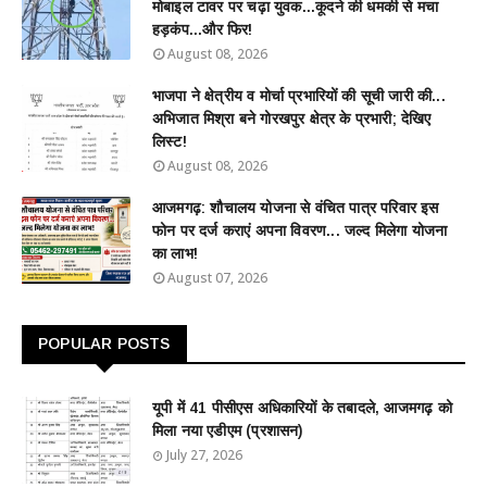
मोबाइल टावर पर चढ़ा युवक...कूदने की धमकी से मचा
हड़कंप...और फिर!
August 08, 2026
भाजपा ने क्षेत्रीय व मोर्चा प्रभारियों की सूची जारी की...
अभिजात मिश्रा बने गोरखपुर क्षेत्र के प्रभारी; देखिए
लिस्ट!
August 08, 2026
आजमगढ़: शौचालय योजना से वंचित पात्र परिवार इस
फोन पर दर्ज कराएं अपना विवरण... जल्द मिलेगा योजना
का लाभ!
August 07, 2026
POPULAR POSTS
यूपी में 41 पीसीएस अधिकारियों के तबादले, आजमगढ़ को
मिला नया एडीएम (प्रशासन)
July 27, 2026