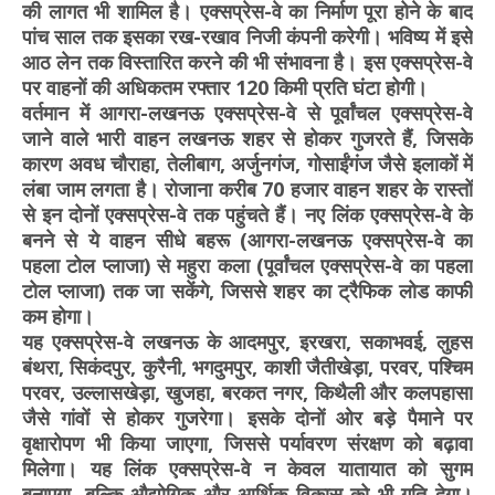
की लागत भी शामिल है। एक्सप्रेस-वे का निर्माण पूरा होने के बाद
पांच साल तक इसका रख-रखाव निजी कंपनी करेगी। भविष्य में इसे
आठ लेन तक विस्तारित करने की भी संभावना है। इस एक्सप्रेस-वे
पर वाहनों की अधिकतम रफ्तार 120 किमी प्रति घंटा होगी।
वर्तमान में आगरा-लखनऊ एक्सप्रेस-वे से पूर्वांचल एक्सप्रेस-वे
जाने वाले भारी वाहन लखनऊ शहर से होकर गुजरते हैं, जिसके
कारण अवध चौराहा, तेलीबाग, अर्जुनगंज, गोसाईंगंज जैसे इलाकों में
लंबा जाम लगता है। रोजाना करीब 70 हजार वाहन शहर के रास्तों
से इन दोनों एक्सप्रेस-वे तक पहुंचते हैं। नए लिंक एक्सप्रेस-वे के
बनने से ये वाहन सीधे बहरू (आगरा-लखनऊ एक्सप्रेस-वे का
पहला टोल प्लाजा) से महुरा कला (पूर्वांचल एक्सप्रेस-वे का पहला
टोल प्लाजा) तक जा सकेंगे, जिससे शहर का ट्रैफिक लोड काफी
कम होगा।
यह एक्सप्रेस-वे लखनऊ के आदमपुर, इरखरा, सकाभवई, लुहस
बंथरा, सिकंदपुर, कुरैनी, भगदुमपुर, काशी जैतीखेड़ा, परवर, पश्चिम
परवर, उल्लासखेड़ा, खुजहा, बरकत नगर, किथैली और कलपहासा
जैसे गांवों से होकर गुजरेगा। इसके दोनों ओर बड़े पैमाने पर
वृक्षारोपण भी किया जाएगा, जिससे पर्यावरण संरक्षण को बढ़ावा
मिलेगा। यह लिंक एक्सप्रेस-वे न केवल यातायात को सुगम
बनाएगा, बल्कि औद्योगिक और आर्थिक विकास को भी गति देगा।