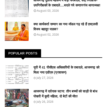
आजमगढ़ पुलिस महकमे में बड़ा फेरबदल, कई निरीक्षक-
उपनिरीक्षकों के तबादले....बदले गये कप्तानगंज थानाध्यक्ष!
August 03, 2026
क्या कार्यकर्ता सम्मान का नया मॉडल गढ़ रहे हैं एमएलसी
विजय बहादुर पाठक?
August 02, 2026
POPULAR POSTS
यूपी में 41 पीसीएस अधिकारियों के तबादले, आजमगढ़ को
मिला नया एडीएम (प्रशासन)
July 27, 2026
आजमगढ़ में दर्दनाक घटना: तीन बच्चों को साड़ी से बांध
पोखरी में कूदी महिला, दो बेटों की मौत!
July 26, 2026