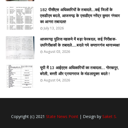
182 पीसीएस अधिकारियों के तबादले...कई जिलों के
एसडीएम बदले, आजमगढ़ के एसडीएम नरेंद्र कुमार गंगवार
का आगरा तबादला!
July 13, 2026
आजमगढ़ पुलिस महकमे में बड़ा फेरबदल, कई निरीक्षक-
उपनिरीक्षकों के तबादले....बदले गये कप्तानगंज थानाध्यक्ष!
August 03, 2026
यूपी में 13 आईएएस अधिकारियों का तबादला... गोरखपुर,
बरेली, बस्ती और प्रयागराज के मंडलायुक्त बदले !
August 04, 2026
Copyright (c) 2021
State News Point
| Design by
Saket S.