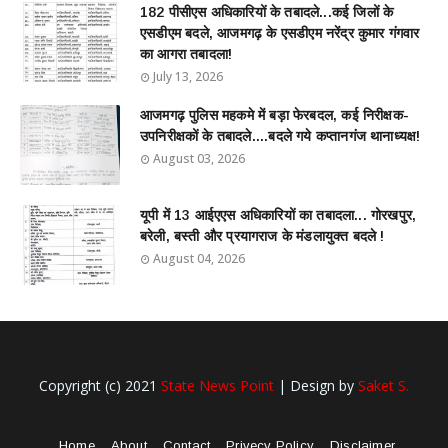
182 पीसीएस अधिकारियों के तबादले...कई जिलों के
एसडीएम बदले, आजमगढ़ के एसडीएम नरेंद्र कुमार गंगवार
का आगरा तबादला!
July 13, 2026
आजमगढ़ पुलिस महकमे में बड़ा फेरबदल, कई निरीक्षक-
उपनिरीक्षकों के तबादले....बदले गये कप्तानगंज थानाध्यक्ष!
August 03, 2026
यूपी में 13 आईएएस अधिकारियों का तबादला... गोरखपुर,
बरेली, बस्ती और प्रयागराज के मंडलायुक्त बदले !
August 04, 2026
Copyright (c) 2021
State News Point
| Design by
Saket S.
Home
About
Contact
Privecy Policy
Disclaimer