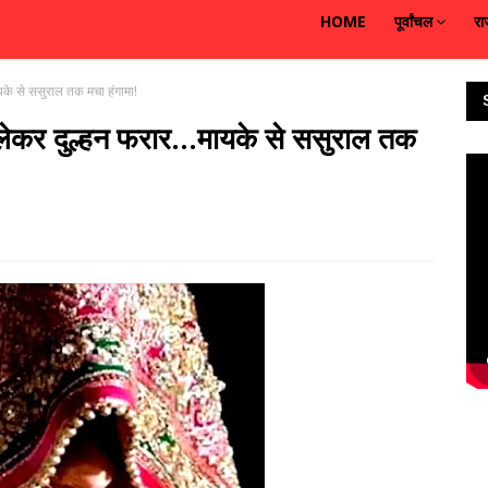
HOME
पूर्वांचल
रा
ायके से ससुराल तक मचा हंगामा!
े लेकर दुल्हन फरार...मायके से ससुराल तक