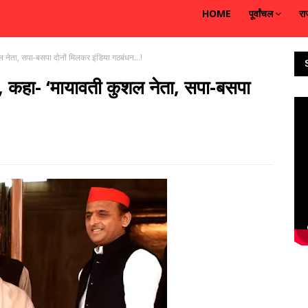
HOME
पूर्वांचल
रा
नेता, सपा-बसपा दोनों मिलकर इंडिया गठबंधन...!
 कहा- ‘मायावती कुशल नेता, सपा-बसपा