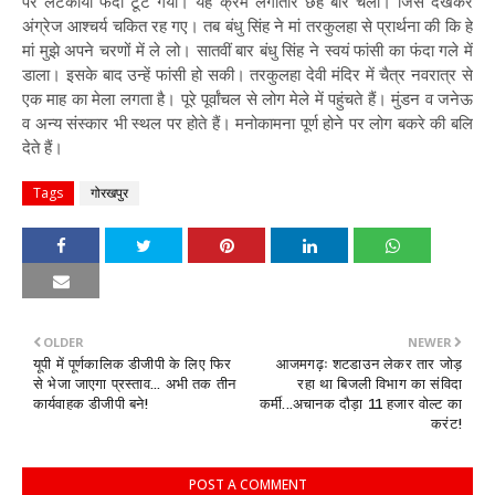
पर लटकाया फंदा टूट गया। यह क्रम लगातार छह बार चला। जिसे देखकर
अंग्रेज आश्चर्य चकित रह गए। तब बंधु सिंह ने मां तरकुलहा से प्रार्थना की कि हे
मां मुझे अपने चरणों में ले लो। सातवीं बार बंधु सिंह ने स्वयं फांसी का फंदा गले में
डाला। इसके बाद उन्हें फांसी हो सकी। तरकुलहा देवी मंदिर में चैत्र नवरात्र से
एक माह का मेला लगता है। पूरे पूर्वांचल से लोग मेले में पहुंचते हैं। मुंडन व जनेऊ
व अन्य संस्कार भी स्थल पर होते हैं। मनोकामना पूर्ण होने पर लोग बकरे की बलि
देते हैं।
Tags
गोरखपुर
OLDER
NEWER
यूपी में पूर्णकालिक डीजीपी के लिए फिर
आजमगढ़ः शटडाउन लेकर तार जोड़
से भेजा जाएगा प्रस्ताव... अभी तक तीन
रहा था बिजली विभाग का संविदा
कार्यवाहक डीजीपी बने!
कर्मी...अचानक दौड़ा 11 हजार वोल्ट का
करंट!
POST A COMMENT