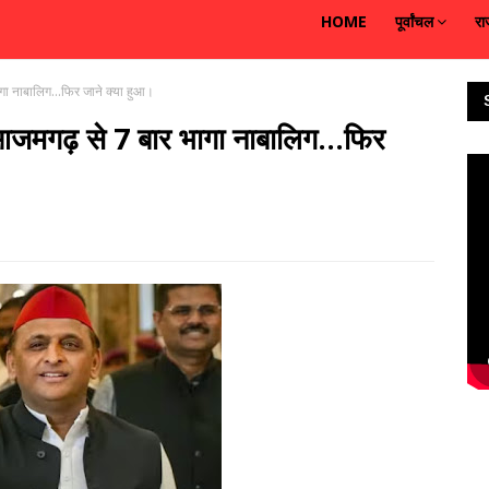
HOME
पूर्वांचल
रा
ा नाबालिग...फिर जाने क्या हुआ।
आजमगढ़ से 7 बार भागा नाबालिग...फिर