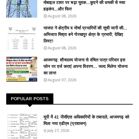
मोबाइल टावर पर चढ़ा युवक...कूदने की धमकी से मचा
हड़कंप...और फिर!
August 08, 2026
भाजपा ने क्षेत्रीय व मोर्चा प्रभारियों की सूची जारी की...
अभिजात मिश्रा बने गोरखपुर क्षेत्र के प्रभारी; देखिए
लिस्ट!
August 08, 2026
आजमगढ़: शौचालय योजना से वंचित पात्र परिवार इस
फोन पर दर्ज कराएं अपना विवरण... जल्द मिलेगा योजना
का लाभ!
August 07, 2026
POPULAR POSTS
यूपी में 41 पीसीएस अधिकारियों के तबादले, आजमगढ़ को
मिला नया एडीएम (प्रशासन)
July 27, 2026