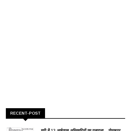
RECENT-POST
यूपी में 13 आईएएस अधिकारियों का तबादला... गोरखपुर,