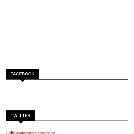
FACEBOOK
TWITTER
Follow @StateNewsPoint