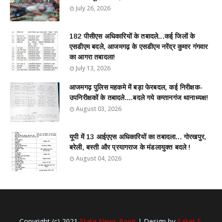
July 26, 2026
182 पीसीएस अधिकारियों के तबादले...कई जिलों के
एसडीएम बदले, आजमगढ़ के एसडीएम नरेंद्र कुमार गंगवार
का आगरा तबादला!
July 13, 2026
आजमगढ़ पुलिस महकमे में बड़ा फेरबदल, कई निरीक्षक-
उपनिरीक्षकों के तबादले....बदले गये कप्तानगंज थानाध्यक्ष!
August 03, 2026
यूपी में 13 आईएएस अधिकारियों का तबादला... गोरखपुर,
बरेली, बस्ती और प्रयागराज के मंडलायुक्त बदले !
August 04, 2026
Copyright (c) 2021
State News Point
| Design by
Saket S.