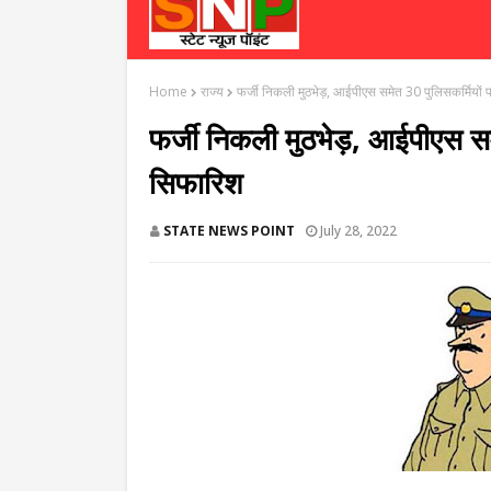
Home
राज्य
फर्जी निकली मुठभेड़, आईपीएस समेत 30 पुलिसकर्मियों प
फर्जी निकली मुठभेड़, आईपीएस समे
सिफारिश
STATE NEWS POINT
July 28, 2022