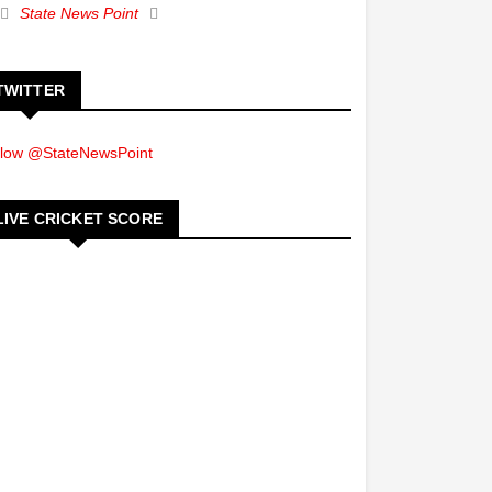
State News Point
TWITTER
llow @StateNewsPoint
LIVE CRICKET SCORE