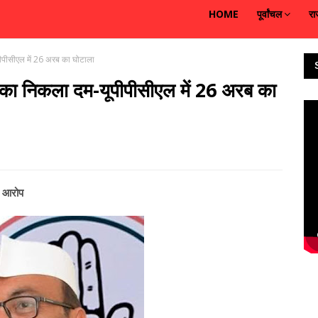
HOME
पूर्वांचल
रा
पीपीसीएल में 26 अरब का घोटाला
े का निकला दम-यूपीपीसीएल में 26 अरब का
ीर आरोप