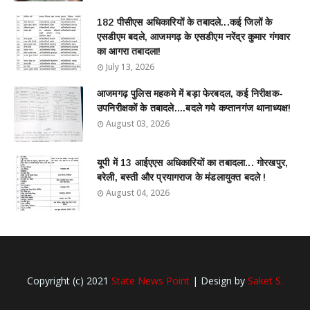
182 पीसीएस अधिकारियों के तबादले...कई जिलों के
एसडीएम बदले, आजमगढ़ के एसडीएम नरेंद्र कुमार गंगवार
का आगरा तबादला!
July 13, 2026
आजमगढ़ पुलिस महकमे में बड़ा फेरबदल, कई निरीक्षक-
उपनिरीक्षकों के तबादले....बदले गये कप्तानगंज थानाध्यक्ष!
August 03, 2026
यूपी में 13 आईएएस अधिकारियों का तबादला... गोरखपुर,
बरेली, बस्ती और प्रयागराज के मंडलायुक्त बदले !
August 04, 2026
Copyright (c) 2021
State News Point
| Design by
Saket S.