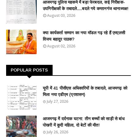
आजमगढ़ पुलिस महकमे में बड़ा फेरबदल, कई निरीक्षक-
उपनिरीक्षकों के तबादले....बदले गये कप्तानगंज थानाध्यक्ष!
August 03, 2026
क्या कार्यकर्ता सम्मान का नया मॉडल गढ़ रहे हैं एमएलसी
विजय बहादुर पाठक?
August 02, 2026
POPULAR POSTS
यूपी में 41 पीसीएस अधिकारियों के तबादले, आजमगढ़ को
मिला नया एडीएम (प्रशासन)
July 27, 2026
आजमगढ़ में दर्दनाक घटना: तीन बच्चों को साड़ी से बांध
पोखरी में कूदी महिला, दो बेटों की मौत!
July 26, 2026