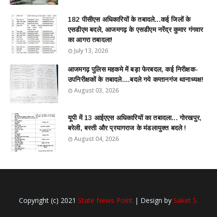
182 पीसीएस अधिकारियों के तबादले...कई जिलों के
एसडीएम बदले, आजमगढ़ के एसडीएम नरेंद्र कुमार गंगवार
का आगरा तबादला!
July 13, 2026
आजमगढ़ पुलिस महकमे में बड़ा फेरबदल, कई निरीक्षक-
उपनिरीक्षकों के तबादले....बदले गये कप्तानगंज थानाध्यक्ष!
August 03, 2026
यूपी में 13 आईएएस अधिकारियों का तबादला... गोरखपुर,
बरेली, बस्ती और प्रयागराज के मंडलायुक्त बदले !
August 04, 2026
Copyright (c) 2021
State News Point
| Design by
Saket S.