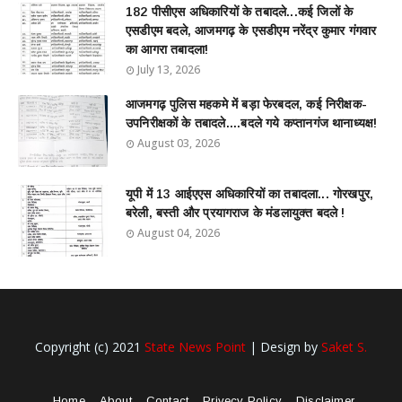
182 पीसीएस अधिकारियों के तबादले...कई जिलों के
एसडीएम बदले, आजमगढ़ के एसडीएम नरेंद्र कुमार गंगवार
का आगरा तबादला!
July 13, 2026
आजमगढ़ पुलिस महकमे में बड़ा फेरबदल, कई निरीक्षक-
उपनिरीक्षकों के तबादले....बदले गये कप्तानगंज थानाध्यक्ष!
August 03, 2026
यूपी में 13 आईएएस अधिकारियों का तबादला... गोरखपुर,
बरेली, बस्ती और प्रयागराज के मंडलायुक्त बदले !
August 04, 2026
Copyright (c) 2021
State News Point
| Design by
Saket S.
Home
About
Contact
Privecy Policy
Disclaimer