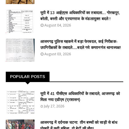
यूपी में 13 आईएएस अधिकारियों का तबादला... गोरखपुर,
बरेली, बस्ती और प्रयागराज के मंडलायुक्त बदले !
August 04, 2026
आजमगढ़ पुलिस महकमे में बड़ा फेरबदल, कई निरीक्षक-
उपनिरीक्षकों के तबादले....बदले गये कप्तानगंज थानाध्यक्ष!
August 03, 2026
POPULAR POSTS
यूपी में 41 पीसीएस अधिकारियों के तबादले, आजमगढ़ को
मिला नया एडीएम (प्रशासन)
July 27, 2026
आजमगढ़ में दर्दनाक घटना: तीन बच्चों को साड़ी से बांध
पोखरी में कूदी महिला, दो बेटों की मौत!