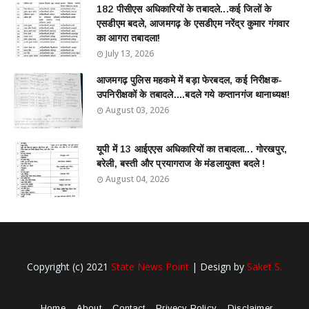
182 पीसीएस अधिकारियों के तबादले...कई जिलों के
एसडीएम बदले, आजमगढ़ के एसडीएम नरेंद्र कुमार गंगवार
का आगरा तबादला!
July 13, 2026
आजमगढ़ पुलिस महकमे में बड़ा फेरबदल, कई निरीक्षक-
उपनिरीक्षकों के तबादले....बदले गये कप्तानगंज थानाध्यक्ष!
August 03, 2026
यूपी में 13 आईएएस अधिकारियों का तबादला... गोरखपुर,
बरेली, बस्ती और प्रयागराज के मंडलायुक्त बदले !
August 04, 2026
Copyright (c) 2021
State News Point
| Design by
Saket S.
Home
About
Contact
Privecy Policy
Disclaimer