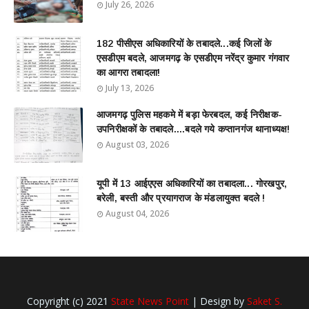
July 26, 2026
182 पीसीएस अधिकारियों के तबादले...कई जिलों के
एसडीएम बदले, आजमगढ़ के एसडीएम नरेंद्र कुमार गंगवार
का आगरा तबादला!
July 13, 2026
आजमगढ़ पुलिस महकमे में बड़ा फेरबदल, कई निरीक्षक-
उपनिरीक्षकों के तबादले....बदले गये कप्तानगंज थानाध्यक्ष!
August 03, 2026
यूपी में 13 आईएएस अधिकारियों का तबादला... गोरखपुर,
बरेली, बस्ती और प्रयागराज के मंडलायुक्त बदले !
August 04, 2026
Copyright (c) 2021
State News Point
| Design by
Saket S.