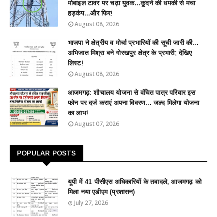
मोबाइल टावर पर चढ़ा युवक...कूदने की धमकी से मचा
हड़कंप...और फिर!
August 08, 2026
भाजपा ने क्षेत्रीय व मोर्चा प्रभारियों की सूची जारी की...
अभिजात मिश्रा बने गोरखपुर क्षेत्र के प्रभारी; देखिए
लिस्ट!
August 08, 2026
आजमगढ़: शौचालय योजना से वंचित पात्र परिवार इस
फोन पर दर्ज कराएं अपना विवरण... जल्द मिलेगा योजना
का लाभ!
August 07, 2026
POPULAR POSTS
यूपी में 41 पीसीएस अधिकारियों के तबादले, आजमगढ़ को
मिला नया एडीएम (प्रशासन)
July 27, 2026