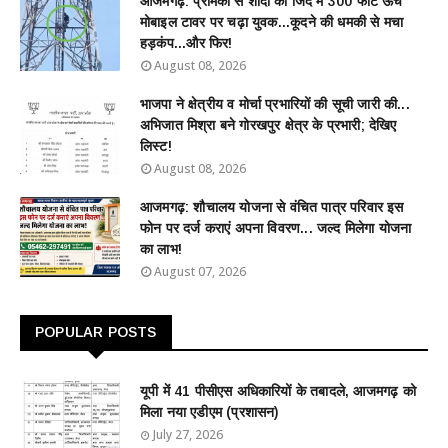
आजमगढ़: प्रेमिका से शादी की जिद में 300 फीट ऊंचे
मोबाइल टावर पर चढ़ा युवक...कूदने की धमकी से मचा
हड़कंप...और फिर!
August 08, 2026
भाजपा ने क्षेत्रीय व मोर्चा प्रभारियों की सूची जारी की...
अभिजात मिश्रा बने गोरखपुर क्षेत्र के प्रभारी; देखिए
लिस्ट!
August 08, 2026
आजमगढ़: शौचालय योजना से वंचित पात्र परिवार इस
फोन पर दर्ज कराएं अपना विवरण... जल्द मिलेगा योजना
का लाभ!
August 07, 2026
POPULAR POSTS
यूपी में 41 पीसीएस अधिकारियों के तबादले, आजमगढ़ को
मिला नया एडीएम (प्रशासन)
July 27, 2026