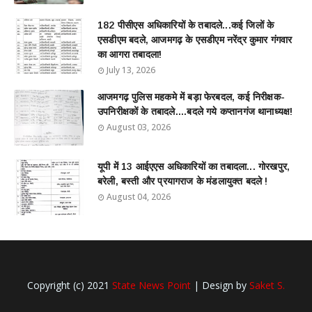
182 पीसीएस अधिकारियों के तबादले...कई जिलों के
एसडीएम बदले, आजमगढ़ के एसडीएम नरेंद्र कुमार गंगवार
का आगरा तबादला!
July 13, 2026
आजमगढ़ पुलिस महकमे में बड़ा फेरबदल, कई निरीक्षक-
उपनिरीक्षकों के तबादले....बदले गये कप्तानगंज थानाध्यक्ष!
August 03, 2026
यूपी में 13 आईएएस अधिकारियों का तबादला... गोरखपुर,
बरेली, बस्ती और प्रयागराज के मंडलायुक्त बदले !
August 04, 2026
Copyright (c) 2021
State News Point
| Design by
Saket S.