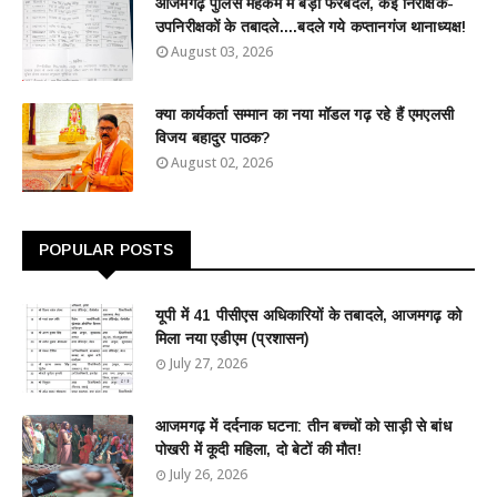
आजमगढ़ पुलिस महकमे में बड़ा फेरबदल, कई निरीक्षक-
उपनिरीक्षकों के तबादले....बदले गये कप्तानगंज थानाध्यक्ष!
August 03, 2026
क्या कार्यकर्ता सम्मान का नया मॉडल गढ़ रहे हैं एमएलसी
विजय बहादुर पाठक?
August 02, 2026
POPULAR POSTS
यूपी में 41 पीसीएस अधिकारियों के तबादले, आजमगढ़ को
मिला नया एडीएम (प्रशासन)
July 27, 2026
आजमगढ़ में दर्दनाक घटना: तीन बच्चों को साड़ी से बांध
पोखरी में कूदी महिला, दो बेटों की मौत!
July 26, 2026