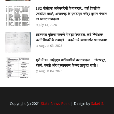
182 पीसीएस अधिकारियों के तबादले...कई जिलों के
एसडीएम बदले, आजमगढ़ के एसडीएम नरेंद्र कुमार गंगवार
का आगरा तबादला!
July 13, 2026
आजमगढ़ पुलिस महकमे में बड़ा फेरबदल, कई निरीक्षक-
उपनिरीक्षकों के तबादले....बदले गये कप्तानगंज थानाध्यक्ष!
August 03, 2026
यूपी में 13 आईएएस अधिकारियों का तबादला... गोरखपुर,
बरेली, बस्ती और प्रयागराज के मंडलायुक्त बदले !
August 04, 2026
Copyright (c) 2021
State News Point
| Design by
Saket S.