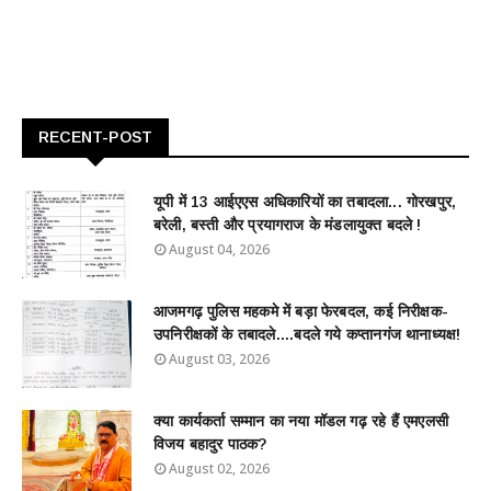
RECENT-POST
यूपी में 13 आईएएस अधिकारियों का तबादला... गोरखपुर,
बरेली, बस्ती और प्रयागराज के मंडलायुक्त बदले !
August 04, 2026
आजमगढ़ पुलिस महकमे में बड़ा फेरबदल, कई निरीक्षक-
उपनिरीक्षकों के तबादले....बदले गये कप्तानगंज थानाध्यक्ष!
August 03, 2026
क्या कार्यकर्ता सम्मान का नया मॉडल गढ़ रहे हैं एमएलसी
विजय बहादुर पाठक?
August 02, 2026