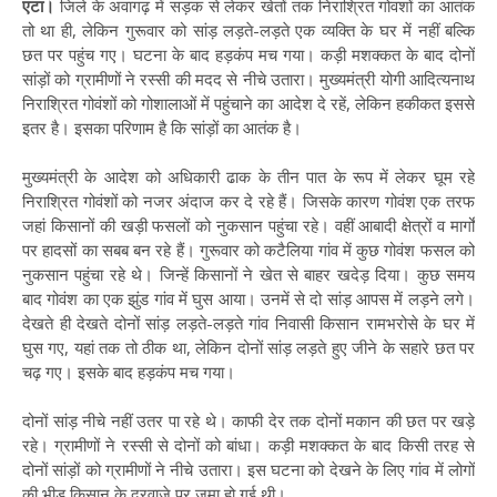
एटा।
जिले के अवागढ़ में सड़क से लेकर खेतों तक निराश्रित गोवशों का आतंक
तो था ही, लेकिन गुरूवार को सांड़ लड़ते-लड़ते एक व्यक्ति के घर में नहीं बल्कि
छत पर पहुंच गए। घटना के बाद हड़कंप मच गया। कड़ी मशक्कत के बाद दोनों
सांड़ों को ग्रामीणों ने रस्सी की मदद से नीचे उतारा। मुख्यमंत्री योगी आदित्यनाथ
निराश्रित गोवंशों को गोशालाओं में पहुंचाने का आदेश दे रहें, लेकिन हकीकत इससे
इतर है। इसका परिणाम है कि सांड़ों का आतंक है।
मुख्यमंत्री के आदेश को अधिकारी ढाक के तीन पात के रूप में लेकर घूम रहे
निराश्रित गोवंशों को नजर अंदाज कर दे रहे हैं। जिसके कारण गोवंश एक तरफ
जहां किसानों की खड़ी फसलों को नुकसान पहुंचा रहे। वहीं आबादी क्षेत्रों व मार्गों
पर हादसों का सबब बन रहे हैं। गुरूवार को कटैलिया गांव में कुछ गोवंश फसल को
नुकसान पहुंचा रहे थे। जिन्हें किसानों ने खेत से बाहर खदेड़ दिया। कुछ समय
बाद गोवंश का एक झुंड गांव में घुस आया। उनमें से दो सांड़ आपस में लड़ने लगे।
देखते ही देखते दोनों सांड़ लड़ते-लड़ते गांव निवासी किसान रामभरोसे के घर में
घुस गए, यहां तक तो ठीक था, लेकिन दोनों सांड़ लड़ते हुए जीने के सहारे छत पर
चढ़ गए। इसके बाद हड़कंप मच गया।
दोनों सांड़ नीचे नहीं उतर पा रहे थे। काफी देर तक दोनों मकान की छत पर खड़े
रहे। ग्रामीणों ने रस्सी से दोनों को बांधा। कड़ी मशक्कत के बाद किसी तरह से
दोनों सांड़ों को ग्रामीणों ने नीचे उतारा। इस घटना को देखने के लिए गांव में लोगों
की भीड़ किसान के दरवाजे पर जमा हो गई थी।