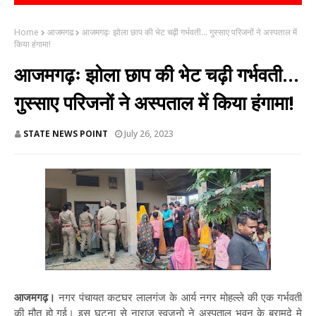
Home
आजमगढ
आजमगढ़ः झोला छाप की भेट चढ़ी गर्भवती... गुस्साए परिजनों ने अस्पताल में
किया हंगामा!
आजमगढ़ः झोला छाप की भेट चढ़ी गर्भवती...
गुस्साए परिजनों ने अस्पताल में किया हंगामा!
STATE NEWS POINT
July 26, 2023
आजमगढ़।
नगर पंचायत कटघर लालगंज के आर्य नगर मोहल्ले की एक गर्भवती
की मौत हो गई। इस घटना से नाराज स्वजनो ने अस्पताल भवन के बरामदे मे