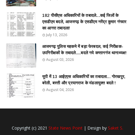
182 पीसीएस अधिकारियों के तबादले...कई जिलों के
एसडीएम बदले, आजमगढ़ के एसडीएम नरेंद्र कुमार गंगवार
का आगरा तबादला!
July 13, 2026
आजमगढ़ पुलिस महकमे में बड़ा फेरबदल, कई निरीक्षक-
उपनिरीक्षकों के तबादले....बदले गये कप्तानगंज थानाध्यक्ष!
August 03, 2026
यूपी में 13 आईएएस अधिकारियों का तबादला... गोरखपुर,
बरेली, बस्ती और प्रयागराज के मंडलायुक्त बदले !
August 04, 2026
Copyright (c) 2021
State News Point
| Design by
Saket S.