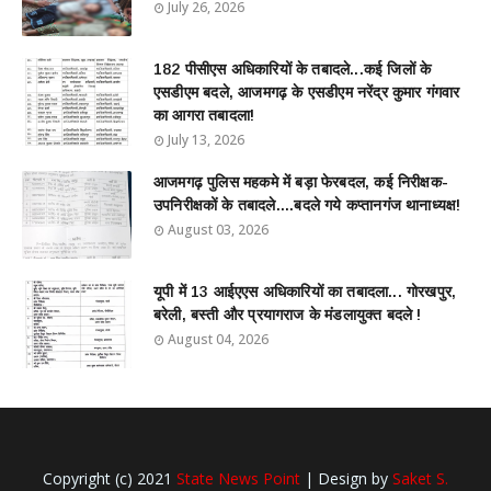
July 26, 2026
182 पीसीएस अधिकारियों के तबादले...कई जिलों के
एसडीएम बदले, आजमगढ़ के एसडीएम नरेंद्र कुमार गंगवार
का आगरा तबादला!
July 13, 2026
आजमगढ़ पुलिस महकमे में बड़ा फेरबदल, कई निरीक्षक-
उपनिरीक्षकों के तबादले....बदले गये कप्तानगंज थानाध्यक्ष!
August 03, 2026
यूपी में 13 आईएएस अधिकारियों का तबादला... गोरखपुर,
बरेली, बस्ती और प्रयागराज के मंडलायुक्त बदले !
August 04, 2026
Copyright (c) 2021
State News Point
| Design by
Saket S.