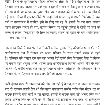
मऊ।
जिले के मुहम्मदाबाद गोहना कोतवाली क्षेत्र के मढैया पेट्रोल पंप के पास
पेट्रोल भरवाकर सड़क पर आई एक बाइक में सामने से बेकाबू कार ने टक्कर मार
दी. हादसे में बाइक चालक युवक और सवार अधेड़ की मौके पर दर्दनाक मौत हो
गई. मृतक रिश्ते में फूफा-भतीजे थे. जहां दोनों आजमगढ़ में अपने रिश्तेदार के यहां
गमी के कार्यक्रम में शामिल होने के लिए जा रहे थे. हादसे के बाद कार चालक
वाहन छोड़कर फरार हो गया. सूचना मिलने पर पहुंची पुलिस ने दोनों को शवों को
कब्जे में लेकर पोस्टमार्टम के लिए भिजवाया. घटना से मृतक के गांव धवरियासाथ
में मातम पसर गया.
आजमगढ़ जिले के महाराजगंज निवासी अनिल कुमार सिंह कोपागंज थाना क्षेत्र के
धवरियासाथ गांव में नेवासा पर अपने परिवार के साथ काफी समय से रहते
है।.सोमवार की दोपहर दस बजे वह अपनी बेटी डॉली सिंह के ससुर पिता के निधन
पर उसके गांव धनुआ अपने भतीजे तथा धवरियासाथ निवासी आनंद सिंह के साथ
जा रहे थे. करीब बारह बजे वह मुहम्मदाबाद गोहना कोतवाली के मढैयाघाट स्थित
पेट्रोल पंप से पेट्रोल भरवाकर वह जैसे ही सड़क पर आए.
उसी दौरान मऊ से आजमगढ़ की ओर जा रही है बेकाबू कार ने बाइक में टक्कर
मार दी. टक्कर इतनी तेज थी कि बाइक उछलकर करीब करीब बीस मीटर दूर जा
सड़क किनारे बनी खाई में जा पलटी. हादसे में बाइक चला रहे आनंद सिंह तथा
सवार अनिल सिंह की मौके पर ही मौत हो गई. हादसे के बाद कार भी क्षतिग्रस्त
होने पर आरोपी चालक वाहन छोड़कर फरार हो गया. उधर हादसे में फुुफा-भतीजे