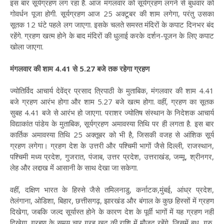
इस बार सूर्यग्रहण लग रहा है. आज मंगलवार को सूर्यग्रहण लगने से बुधवार को
गोवर्धन पूजा होगी. सूर्यग्रहण आज 25 अक्टूबर की शाम लगेगा, परंतु उसका
सूतक 12 घंटे पहले लग जाएगा. इसके चलते समस्त मंदिरों के कपाट दिनभर बंद
रहेंगे. ग्रहण खत्म होने के बाद मंदिरों की धुलाई करके दर्शन-पूजन के लिए कपाट
खोला जाएगा.
मंगलवार की शाम 4.41 से 5.27 बजे तक रहेगा ग्रहण
ज्योतिर्विद आचार्य देवेंद्र प्रसाद त्रिपाठी के मुताबिक, मंगलवार की शाम 4.41
बजे ग्रहण आरंभ होगा और शाम 5.27 बजे खत्म होगा. वहीं, ग्रहण का सूतक
सुबह 4.41 बजे से आरंभ हो जाएगा. पराशर ज्योतिष संस्थान के निदेशक आचार्य
विद्याकांत पांडेय के मुताबिक, सूर्यग्रहण अमावस्या तिथि पर ही लगता है. इस बार
कार्तिक अमावस्या तिथि 25 अक्तूबर को भी है, जिसकी वजह से आंशिक सूर्य
ग्रहण लगेगा। ग्रहण देश के उत्तरी और पश्चिमी भागों जैसे दिल्ली, राजस्थान,
पश्चिमी मध्य प्रदेश, गुजरात, पंजाब, उत्तर प्रदेश, उत्तराखंड, जम्मू, श्रीनगर,
लेह और लद्दाख में आसानी के साथ देखा जा सकेगा.
वहीं, दक्षिण भारत के हिस्से जैसे तमिलनाडु, कर्नाटक,मुंबई, आंध्र प्रदेश,
तेलंगाना, ओडिशा, बिहार, छत्तीसगढ़, झारखंड और बंगाल के कुछ हिस्सों में ग्रहण
दिखेगा, जबकि जल्द सूर्यास्त होने के कारण देश के पूर्वी भागों में यह ग्रहण नहीं
दिखेगा. ग्रहण के समय चार ग्रह खुद की राशि में मौजूद रहेंगे. जिसमें बुध, गुरु,