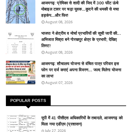
आजमगढ़: प्रेमिका से शादी की जिद में 300 फीट ऊंचे
मोबाइल टावर पर चढ़ा युवक...कूदने की धमकी से मचा
हड़कंप...और फिर!
August 08, 2026
भाजपा ने क्षेत्रीय व मोर्चा प्रभारियों की सूची जारी की...
अभिजात मिश्रा बने गोरखपुर क्षेत्र के प्रभारी; देखिए
लिस्ट!
August 08, 2026
आजमगढ़: शौचालय योजना से वंचित पात्र परिवार इस
फोन पर दर्ज कराएं अपना विवरण... जल्द मिलेगा योजना
का लाभ!
August 07, 2026
POPULAR POSTS
यूपी में 41 पीसीएस अधिकारियों के तबादले, आजमगढ़ को
मिला नया एडीएम (प्रशासन)
July 27, 2026