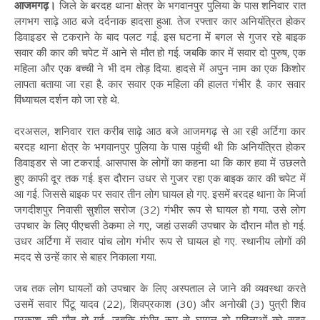
आजमगढ़।
जिले के बरदह थाना क्षेत्र के भगवानपुर पुलिया के पास शनिवार रात
लगभग साढ़े आठ बजे दर्दनाक हादसा हुआ. तेज रफ्तार कार अनियंत्रित होकर
डिवाइडर से टकराने के बाद पलट गई. इस घटना में बगल से गुजर रहे बाइक
सवार की कार की चपेट में आने से मौत हो गई. जबकि कार में सवार दो पुरुष, एक
महिला और एक बच्ची ने भी दम तोड़ दिया. हादसे में अपुन नाम का एक किशोर
लापता बताया जा रहा है. कार सवार एक महिला की हालत गंभीर है. कार सवार
विंध्याचल दर्शन को जा रहे थे.
दरअसल, शनिवार रात करीब साढ़े आठ बजे आजमगढ़ से आ रही अर्टिगा कार
बरदह थाना क्षेत्र के भगवानपुर पुलिया के पास पहुंची थी कि अनियंत्रित होकर
डिवाइडर से जा टकराई. आसपास के लोगों का कहना था कि कार हवा में उछलते
हुए काफी दूर तक गई. इस दौरान उधर से गुजर रहा एक बाइक कार की चपेट में
आ गई. जिससे बाइक पर सवार तीन लोग घायल हो गए. इसमें बरदह थाना के मिर्जा
जगदीशपुर निवासी सुशील सरोज (32) गंभीर रूप से घायल हो गया. उसे लोग
उपचार के लिए पीएचसी ठेकमा ले गए, जहां उसकी उपचार के दौरान मौत हो गई.
उधर अर्टिगा में सवार पांच लोग गंभीर रूप से घायल हो गए. स्थानीय लोगों की
मदद से उन्हें कार से बाहर निकाला गया.
जब तक लोग घायलों को उपचार के लिए अस्पताल ले जाने की व्यवस्था करते
उसमें सवार पिंटू यादव (22), शिवप्रकाश (30) और अनोखी (3) पुत्री शिव
प्रकाश की मौत हो गई. जबकि गंभीर रूप से घायल दो महिलाओं को सदर