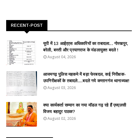
RECENT-POST
यूपी में 13 आईएएस अधिकारियों का तबादला... गोरखपुर,
बरेली, बस्ती और प्रयागराज के मंडलायुक्त बदले !
August 04, 2026
आजमगढ़ पुलिस महकमे में बड़ा फेरबदल, कई निरीक्षक-
उपनिरीक्षकों के तबादले....बदले गये कप्तानगंज थानाध्यक्ष!
August 03, 2026
क्या कार्यकर्ता सम्मान का नया मॉडल गढ़ रहे हैं एमएलसी
विजय बहादुर पाठक?
August 02, 2026