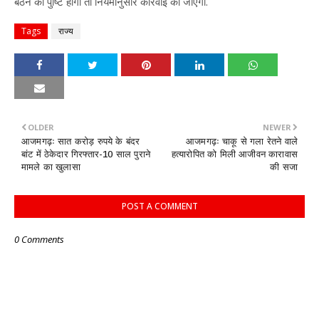
बैठने की पुष्टि होगी तो नियमानुसार कार्रवाई की जाएगी.
Tags
राज्य
OLDER
NEWER
आजमगढ़ः सात करोड़ रुपये के बंदर
आजमगढ़ः चाकू से गला रेतने वाले
बांट में ठेकेदार गिरफ्तार-10 साल पुराने
हत्यारोपित को मिली आजीवन कारावास
मामले का खुलासा
की सजा
POST A COMMENT
0 Comments