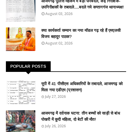
आजमगढ़ पुलिस महकमे में बड़ा फेरबदल, कई निरीक्षक-
उपनिरीक्षकों के तबादले....बदले गये कप्तानगंज थानाध्यक्ष!
August 03, 2026
क्या कार्यकर्ता सम्मान का नया मॉडल गढ़ रहे हैं एमएलसी
विजय बहादुर पाठक?
August 02, 2026
POPULAR POSTS
यूपी में 41 पीसीएस अधिकारियों के तबादले, आजमगढ़ को
मिला नया एडीएम (प्रशासन)
July 27, 2026
आजमगढ़ में दर्दनाक घटना: तीन बच्चों को साड़ी से बांध
पोखरी में कूदी महिला, दो बेटों की मौत!
July 26, 2026