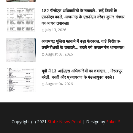
182 पीसीएस अधिकारियों के तबादले...कई जिलों के
एसडीएम बदले, आजमगढ़ के एसडीएम नरेंद्र कुमार गंगवार
का आगरा तबादला!
July 13, 2026
आजमगढ़ पुलिस महकमे में बड़ा फेरबदल, कई निरीक्षक-
उपनिरीक्षकों के तबादले....बदले गये कप्तानगंज थानाध्यक्ष!
August 03, 2026
यूपी में 13 आईएएस अधिकारियों का तबादला... गोरखपुर,
बरेली, बस्ती और प्रयागराज के मंडलायुक्त बदले !
August 04, 2026
Copyright (c) 2021
State News Point
| Design by
Saket S.