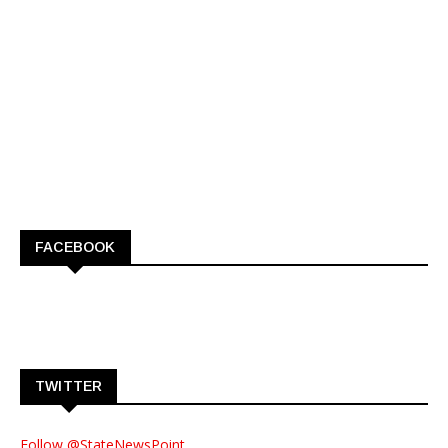
FACEBOOK
TWITTER
Follow @StateNewsPoint