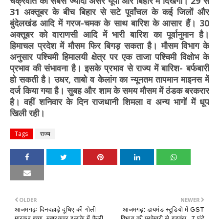
चक्रवात का सबसे ज्यादा असर यूपी और बिहार में दिखेगा। 29 से
31 अक्तूबर के बीच बिहार से सटे पूर्वांचल के कई जिलों और
बुंदेलखंड आदि में गरज-चमक के साथ बारिश के आसार हैं। 30
अक्तूबर को वाराणसी आदि में भारी बारिश का पूर्वानुमान है।
हिमाचल प्रदेश में मौसम फिर बिगड़ सकता है। मौसम विभाग के
अनुसार पश्चिमी हिमालयी क्षेत्र पर एक ताजा पश्चिमी विक्षोभ के
प्रभाव की संभावना है। इसके प्रभाव से राज्य में बारिश- बर्फबारी
हो सकती है। उधर, ताबो व केलांग का न्यूनतम तापमान माइनस में
दर्ज किया गया है। सुबह और शाम के समय मौसम में ठंडक बरकरार
है। वहीं शनिवार के दिन राजधानी शिमला व अन्य भागों में धूप
खिली रही।
Tags
राज्य
OLDER
NEWER
आजमगढ़ः दिनदहाड़े दूधिए की गोली
आजमगढ़: डायमंड स्टूडियो में GST
मारकर हत्या, मुबारकपुर इलाके में फैली
विभाग की छापेमारी से हड़कंप...7 घंटे